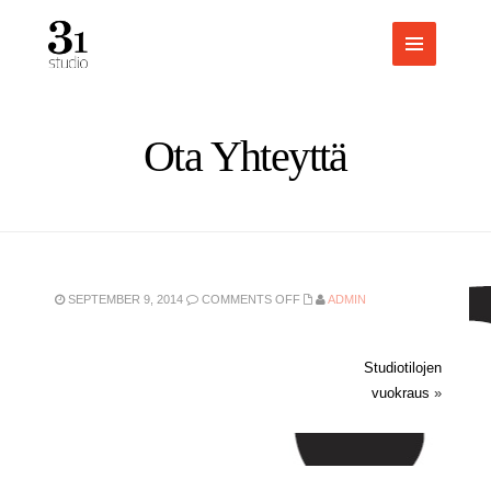
Ota Yhteyttä
ON
SEPTEMBER 9, 2014
COMMENTS OFF
ADMIN
OTA
YHTEYTTÄ
Studiotilojen
vuokraus
»